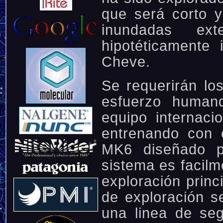
que será corto 
inundadas ext
hipotéticamente 
Cheve.
Se requerirán lo
esfuerzo humand
equipo internaci
entrenando con 
MK6 diseñado p
sistema es facilm
exploración princ
de exploración s
una linea de se