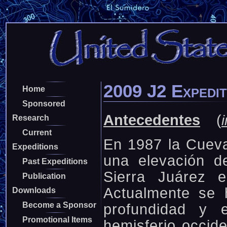
2009 J2 Expedit
Home
Sponsored
Antecedentes
(
Research
Current
En 1987 la Cueva
Expeditions
una elevación d
Past Expeditions
Sierra Juárez 
Publication
Actualmente se 
Downloads
Become a Sponsor
profundidad y
Promotional Items
hemisferio occid