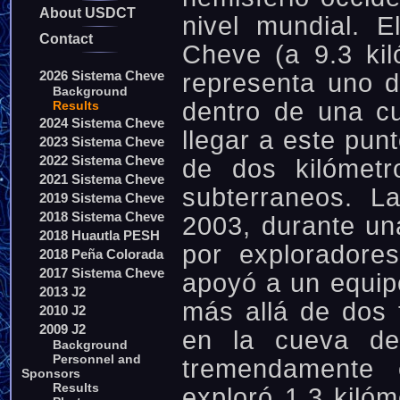
About USDCT
nivel mundial. E
Contact
Cheve (a 9.3 ki
2026 Sistema Cheve
representa uno d
Background
dentro de una cu
Results
2024 Sistema Cheve
llegar a este pun
2023 Sistema Cheve
2022 Sistema Cheve
de dos kilómet
2021 Sistema Cheve
subterraneos. L
2019 Sistema Cheve
2018 Sistema Cheve
2003, durante un
2018 Huautla PESH
por exploradore
2018 Peña Colorada
2017 Sistema Cheve
apoyó a un equip
2013 J2
más allá de dos 
2010 J2
2009 J2
en la cueva de
Background
Personnel and
tremendamente 
Sponsors
Results
exploró 1.3 kiló