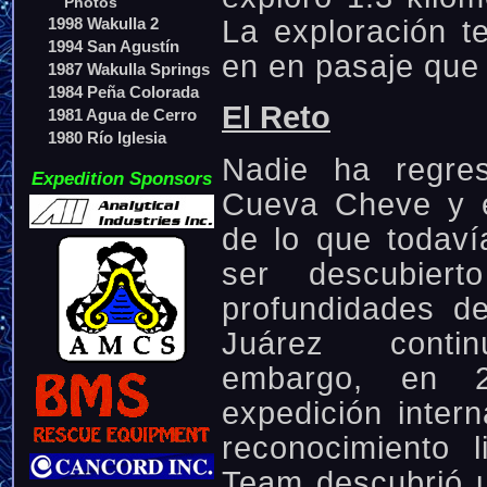
Photos
La exploración t
1998 Wakulla 2
1994 San Agustín
en en pasaje que 
1987 Wakulla Springs
1984 Peña Colorada
El Reto
1981 Agua de Cerro
1980 Río Iglesia
Nadie ha regre
Expedition Sponsors
Cueva Cheve y e
de lo que todaví
ser descubier
profundidades de
Juárez conti
embargo, en 
expedición intern
reconocimiento 
Team descubrió 